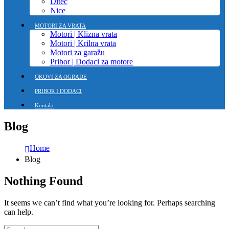
Ditec
Nice
MOTORI ZA VRATA
Motori | Klizna vrata
Motori | Krilna vrata
Motori za garažu
Pribor | Dodaci za motore
OKOVI ZA OGRADE
PRIBOR I DODACI
Kontakt
Blog
Home
Blog
Nothing Found
It seems we can’t find what you’re looking for. Perhaps searching
can help.