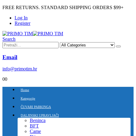
FREE RETURNS. STANDARD SHIPPING ORDERS $99+
Log In
Register
Search
Email
info@primotim.hr
0
0
Home
Kategorije
ČUVARI PARKINGA
DALJINSKI UPRAVLJAČI
Beninca
BFT
Came