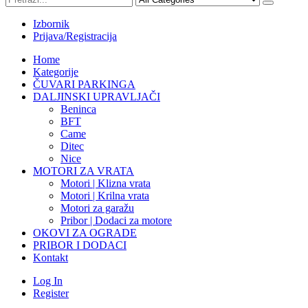
Izbornik
Prijava/Registracija
Home
Kategorije
ČUVARI PARKINGA
DALJINSKI UPRAVLJAČI
Beninca
BFT
Came
Ditec
Nice
MOTORI ZA VRATA
Motori | Klizna vrata
Motori | Krilna vrata
Motori za garažu
Pribor | Dodaci za motore
OKOVI ZA OGRADE
PRIBOR I DODACI
Kontakt
Log In
Register