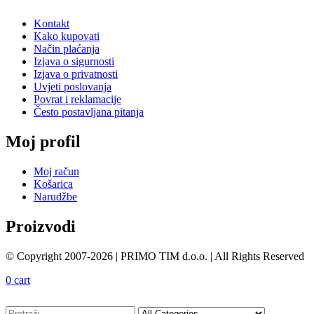
Kontakt
Kako kupovati
Način plaćanja
Izjava o sigurnosti
Izjava o privatnosti
Uvjeti poslovanja
Povrat i reklamacije
Često postavljana pitanja
Moj profil
Moj račun
Košarica
Narudžbe
Proizvodi
© Copyright 2007-2026 | PRIMO TIM d.o.o. | All Rights Reserved
0
cart