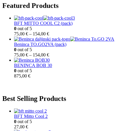
Featured Products
BFT MITTO COOL C2 (pack)
0
out of 5
75,00
€
–
154,00
€
Beninca TO.GO2VA (pack)
0
out of 5
75,00
€
–
154,00
€
BENINCA BOB 30
0
out of 5
875,00
€
Best Selling Products
BFT Mitto Cool 2
0
out of 5
27,00
€