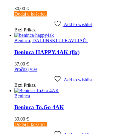
30,00
€
Dodaj u košaricu
Add to wishlist
Brzi Prikaz
Beninca
,
DALJINSKI UPRAVLJAČI
Beninca HAPPY.4AK (fix)
37,00
€
Pročitaj više
Add to wishlist
Brzi Prikaz
Beninca
Beninca To.Go 4AK
39,00
€
Dodaj u košaricu