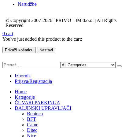
Narudžbe
© Copyright 2007-2026 | PRIMO TIM d.o.o. | All Rights
Reserved
0
cart
You've just added this product to the cart:
Prikaži košaricu
Nastavi
Izbornik
Prijava/Registracija
Home
Kategorije
ČUVARI PARKINGA
DALJINSKI UPRAVLJAČI
Beninca
BFT
Came
Ditec
Nice