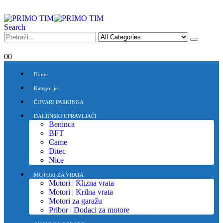
Search
0
0
Home
Kategorije
ČUVARI PARKINGA
DALJINSKI UPRAVLJAČI
Beninca
BFT
Came
Ditec
Nice
MOTORI ZA VRATA
Motori | Klizna vrata
Motori | Krilna vrata
Motori za garažu
Pribor | Dodaci za motore