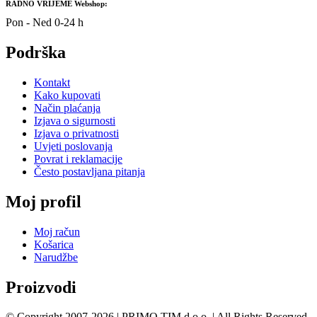
RADNO VRIJEME Webshop:
Pon - Ned 0-24 h
Podrška
Kontakt
Kako kupovati
Način plaćanja
Izjava o sigurnosti
Izjava o privatnosti
Uvjeti poslovanja
Povrat i reklamacije
Često postavljana pitanja
Moj profil
Moj račun
Košarica
Narudžbe
Proizvodi
© Copyright 2007-2026 | PRIMO TIM d.o.o. | All Rights Reserved