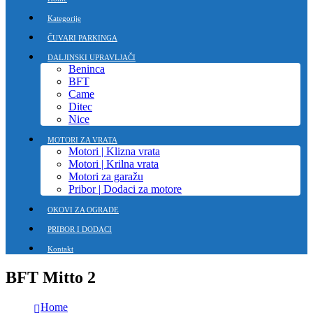
Kategorije
ČUVARI PARKINGA
DALJINSKI UPRAVLJAČI
Beninca
BFT
Came
Ditec
Nice
MOTORI ZA VRATA
Motori | Klizna vrata
Motori | Krilna vrata
Motori za garažu
Pribor | Dodaci za motore
OKOVI ZA OGRADE
PRIBOR I DODACI
Kontakt
BFT Mitto 2
Home