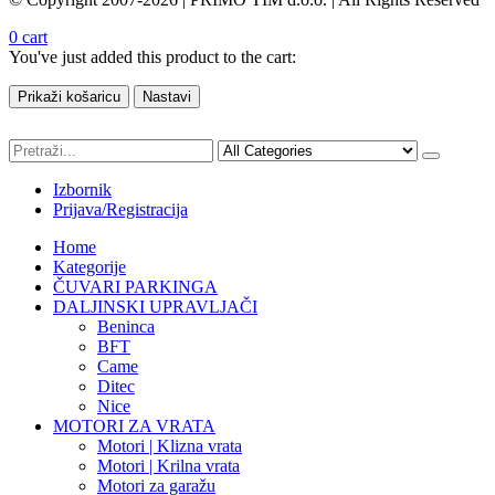
0
cart
You've just added this product to the cart:
Prikaži košaricu
Nastavi
Izbornik
Prijava/Registracija
Home
Kategorije
ČUVARI PARKINGA
DALJINSKI UPRAVLJAČI
Beninca
BFT
Came
Ditec
Nice
MOTORI ZA VRATA
Motori | Klizna vrata
Motori | Krilna vrata
Motori za garažu