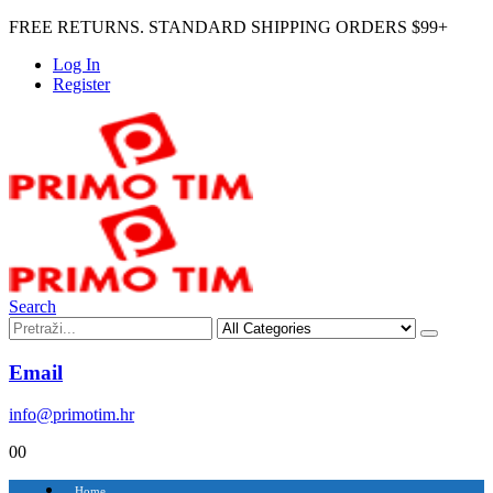
FREE RETURNS. STANDARD SHIPPING ORDERS $99+
Log In
Register
Search
Email
info@primotim.hr
0
0
Home