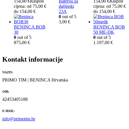
154,00
€
Raspon
Baterija za
154,00
€
Raspon
cijena: od 75,00 €
daljinski
cijena: od 75,00 €
do 154,00 €
23A
do 154,00 €
0
out of 5
3,00
€
BENINCA BOB
BENINCA BOB
30
50 ME-DK
0
out of 5
0
out of 5
875,00
€
1.197,00
€
Kontakt informacije
NAZIV:
PRIMO TIM | BENINCA Hrvatska
OIB:
42453405188
E-MAIL:
info@primotim.hr