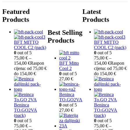
Featured
Latest
Products
Products
Best Selling
Products
BFT MITTO
BFT MITTO
COOL C2 (pack)
COOL C2 (pack)
0
out of 5
0
out of 5
75,00
€
–
75,00
€
–
154,00
€
Raspon
BFT Mitto
154,00
€
Raspon
cijena: od 75,00 €
Cool 2
cijena: od 75,00 €
do 154,00 €
0
out of 5
do 154,00 €
27,00
€
Beninca
TO.GO2VA
Beninca
0
out of 5
Beninca
TO.GO2VA
27,00
€
TO.GO2VA
(pack)
(pack)
0
out of 5
0
out of 5
75,00
€
–
75,00
€
–