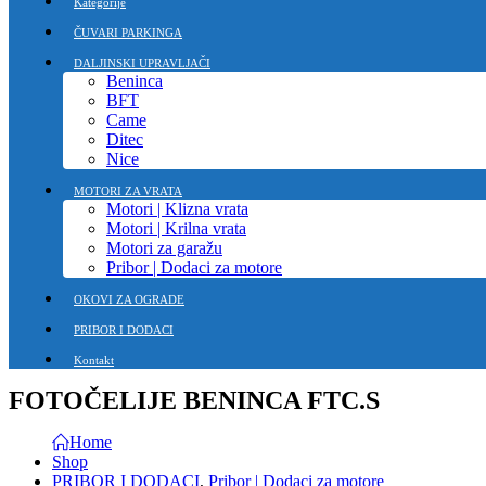
Kategorije
ČUVARI PARKINGA
DALJINSKI UPRAVLJAČI
Beninca
BFT
Came
Ditec
Nice
MOTORI ZA VRATA
Motori | Klizna vrata
Motori | Krilna vrata
Motori za garažu
Pribor | Dodaci za motore
OKOVI ZA OGRADE
PRIBOR I DODACI
Kontakt
FOTOČELIJE BENINCA FTC.S
Home
Shop
PRIBOR I DODACI
,
Pribor | Dodaci za motore