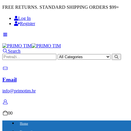
FREE RETURNS. STANDARD SHIPPING ORDERS $99+
Log In
Register
Search
Email
info@primotim.hr
0
0
Home