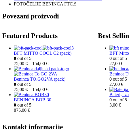
FOTOČELIJE BENINCA FTC.S
Povezani proizvodi
Featured Products
Best Selli
BFT MITTO COOL C2 (pack)
BFT Mitto
0
out of 5
0
out of 5
R
75,00
€
–
154,00
€
27,00
€
a
s
Beninca 
p
Beninca TO.GO2VA (pack)
0
out of 5
o
0
out of 5
27,00
€
n
R
75,00
€
–
154,00
€
c
a
Baterija z
i
s
BENINCA BOB 30
0
out of 5
j
p
0
out of 5
3,00
€
e
o
875,00
€
n
n
a
c
:
i
Kontakt informacije