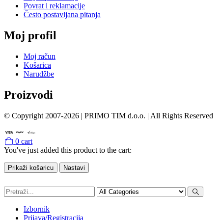
Povrat i reklamacije
Često postavljana pitanja
Moj profil
Moj račun
Košarica
Narudžbe
Proizvodi
© Copyright 2007-2026 | PRIMO TIM d.o.o. | All Rights Reserved
0
cart
You've just added this product to the cart:
Prikaži košaricu
Nastavi
Izbornik
Prijava/Registracija