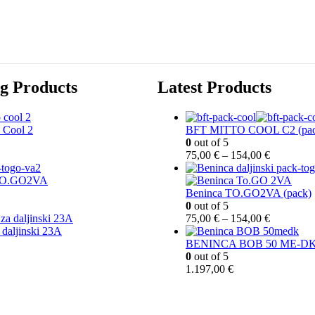
ng Products
Latest Products
 Cool 2
BFT MITTO COOL C2 (pac
0
out of 5
R
75,00
€
–
154,00
€
a
s
TO.GO2VA
p
Beninca TO.GO2VA (pack)
o
0
out of 5
n
R
75,00
€
–
154,00
€
c
a
a daljinski 23A
i
s
BENINCA BOB 50 ME-D
j
p
0
out of 5
e
o
1.197,00
€
n
n
a
c
:
i