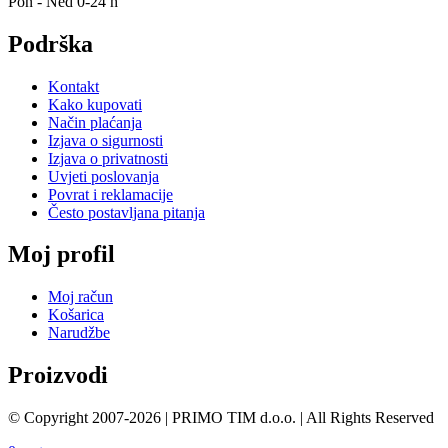
Pon - Ned 0-24 h
Podrška
Kontakt
Kako kupovati
Način plaćanja
Izjava o sigurnosti
Izjava o privatnosti
Uvjeti poslovanja
Povrat i reklamacije
Često postavljana pitanja
Moj profil
Moj račun
Košarica
Narudžbe
Proizvodi
© Copyright 2007-2026 | PRIMO TIM d.o.o. | All Rights Reserved