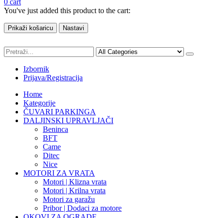
0
cart
You've just added this product to the cart:
Prikaži košaricu
Nastavi
Izbornik
Prijava/Registracija
Home
Kategorije
ČUVARI PARKINGA
DALJINSKI UPRAVLJAČI
Beninca
BFT
Came
Ditec
Nice
MOTORI ZA VRATA
Motori | Klizna vrata
Motori | Krilna vrata
Motori za garažu
Pribor | Dodaci za motore
OKOVI ZA OGRADE