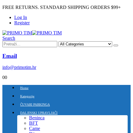
FREE RETURNS. STANDARD SHIPPING ORDERS $99+
Log In
Register
Search
Email
info@primotim.hr
0
0
Home
Kategorije
ČUVARI PARKINGA
DALJINSKI UPRAVLJAČI
Beninca
BFT
Came