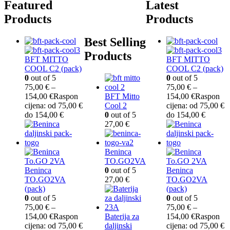
Featured
Latest
Products
Products
Best Selling
Products
BFT MITTO
BFT MITTO
COOL C2 (pack)
COOL C2 (pack)
0
out of 5
0
out of 5
75,00
€
–
75,00
€
–
154,00
€
Raspon
BFT Mitto
154,00
€
Raspon
cijena: od 75,00 €
Cool 2
cijena: od 75,00 €
do 154,00 €
0
out of 5
do 154,00 €
27,00
€
Beninca
TO.GO2VA
Beninca
0
out of 5
Beninca
TO.GO2VA
27,00
€
TO.GO2VA
(pack)
(pack)
0
out of 5
0
out of 5
75,00
€
–
75,00
€
–
154,00
€
Raspon
Baterija za
154,00
€
Raspon
cijena: od 75,00 €
daljinski
cijena: od 75,00 €