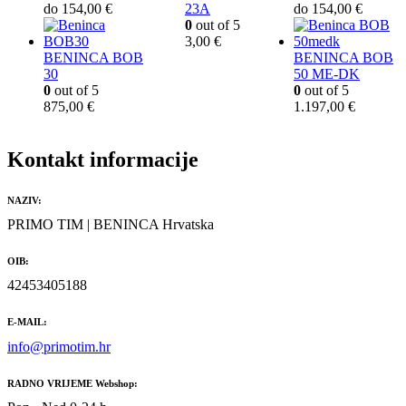
do 154,00 €
23A
do 154,00 €
0
out of 5
3,00
€
BENINCA BOB
BENINCA BOB
30
50 ME-DK
0
out of 5
0
out of 5
875,00
€
1.197,00
€
Kontakt informacije
NAZIV:
PRIMO TIM | BENINCA Hrvatska
OIB:
42453405188
E-MAIL:
info@primotim.hr
RADNO VRIJEME Webshop: