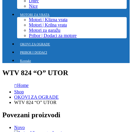
Ditec
Nice
MOTORI ZA VRATA
Motori | Klizna vrata
Motori | Krilna vrata
Motori za garažu
Pribor | Dodaci za motore
OKOVI ZA OGRADE
PRIBOR I DODACI
Kontakt
WTV 824 “O” UTOR
Home
Shop
OKOVI ZA OGRADE
WTV 824 “O” UTOR
Povezani proizvodi
Novo