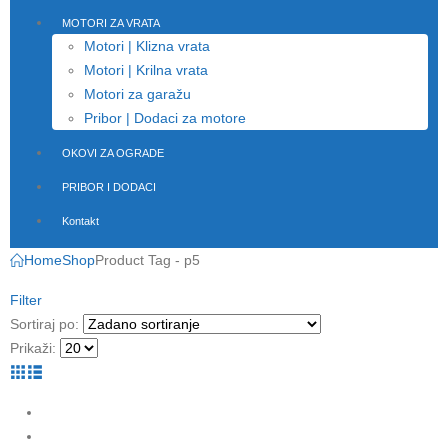
MOTORI ZA VRATA
Motori | Klizna vrata
Motori | Krilna vrata
Motori za garažu
Pribor | Dodaci za motore
OKOVI ZA OGRADE
PRIBOR I DODACI
Kontakt
Home
Shop
Product Tag -
p5
Filter
Sortiraj po:
Prikaži: