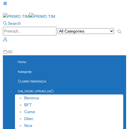
Search
0
0
Home
Kategorije
ČUVARI PARKINGA
DALJINSKI UPRAVLJAČI
Beninca
BFT
Came
Ditec
Nice