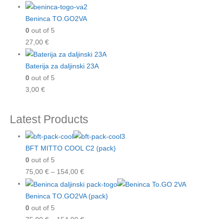
Beninca TO.GO2VA
0
out of 5
27,00
€
Baterija za daljinski 23A
0
out of 5
3,00
€
Latest Products
BFT MITTO COOL C2 (pack)
0
out of 5
75,00
€
–
154,00
€
Beninca TO.GO2VA (pack)
0
out of 5