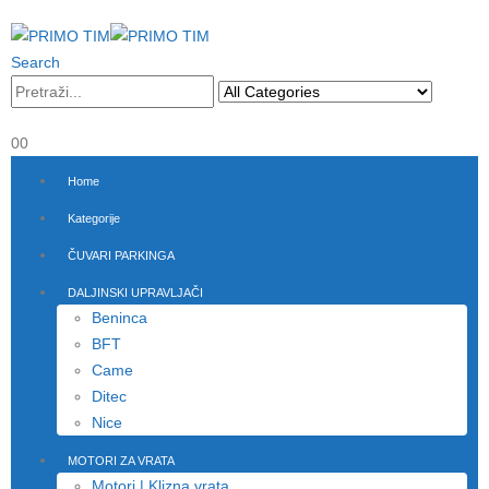
Search
0
0
Home
Kategorije
ČUVARI PARKINGA
DALJINSKI UPRAVLJAČI
Beninca
BFT
Came
Ditec
Nice
MOTORI ZA VRATA
Motori | Klizna vrata