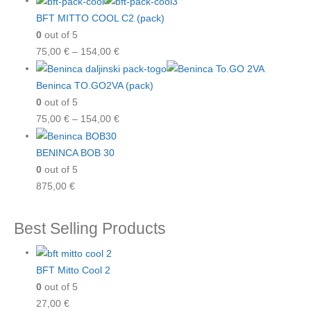
BFT MITTO COOL C2 (pack)
0
out of 5
75,00
€
–
154,00
€
Beninca TO.GO2VA (pack)
0
out of 5
75,00
€
–
154,00
€
BENINCA BOB 30
0
out of 5
875,00
€
Best Selling Products
BFT Mitto Cool 2
0
out of 5
27,00
€