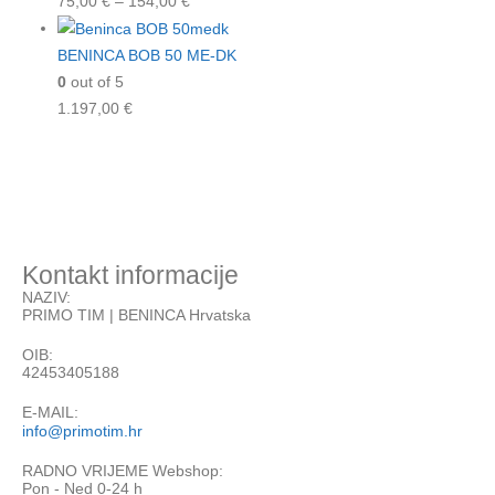
75,00
€
–
154,00
€
BENINCA BOB 50 ME-DK
0
out of 5
1.197,00
€
Kontakt informacije
NAZIV:
PRIMO TIM | BENINCA Hrvatska
OIB:
42453405188
E-MAIL:
info@primotim.hr
RADNO VRIJEME Webshop:
Pon - Ned 0-24 h