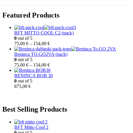
Featured Products
BFT MITTO COOL C2 (pack)
0
out of 5
R
75,00
€
–
154,00
€
a
s
Beninca TO.GO2VA (pack)
p
0
out of 5
o
R
75,00
€
–
154,00
€
n
a
c
s
BENINCA BOB 30
i
p
0
out of 5
j
o
875,00
€
e
n
n
c
a
i
:
j
Best Selling Products
o
e
d
n
7
a
BFT Mitto Cool 2
5
:
0
out of 5