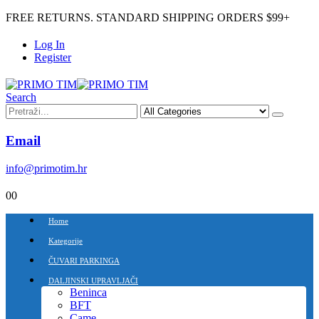
FREE RETURNS. STANDARD SHIPPING ORDERS $99+
Log In
Register
Search
Email
info@primotim.hr
0
0
Home
Kategorije
ČUVARI PARKINGA
DALJINSKI UPRAVLJAČI
Beninca
BFT
Came