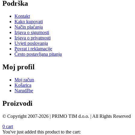
Podrška
0
0
Kontakt
€
Kako kupovati
Način plaćanja
Izjava o sigurnosti
Izjava o privatnosti
Uvjeti poslovanja
Povrat i reklamacije
Često postavljana pitanja
Moj profil
Moj račun
Košarica
Narudžbe
Proizvodi
© Copyright 2007-2026 | PRIMO TIM d.o.o. | All Rights Reserved
0
cart
You've just added this product to the cart: