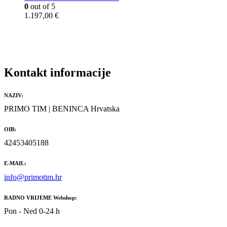
i
p
0
out of 5
j
o
1.197,00
€
e
n
n
c
a
i
:
j
o
e
d
n
Kontakt informacije
7
a
5
:
NAZIV:
,
o
0
d
PRIMO TIM | BENINCA Hrvatska
0
7
5
OIB:
€
,
42453405188
d
0
o
0
1
E-MAIL:
5
€
info@primotim.hr
4
d
,
o
0
1
RADNO VRIJEME Webshop:
0
5
Pon - Ned 0-24 h
4
€
,