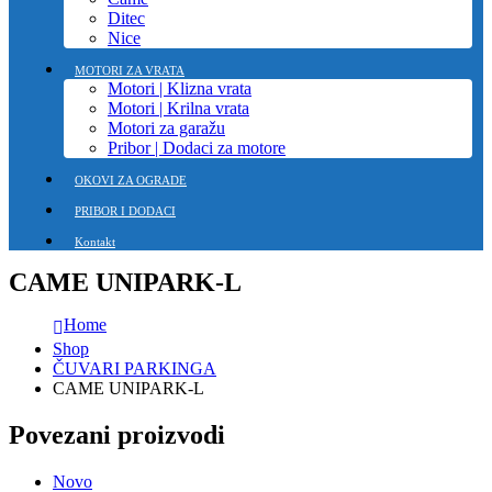
Ditec
Nice
MOTORI ZA VRATA
Motori | Klizna vrata
Motori | Krilna vrata
Motori za garažu
Pribor | Dodaci za motore
OKOVI ZA OGRADE
PRIBOR I DODACI
Kontakt
CAME UNIPARK-L
Home
Shop
ČUVARI PARKINGA
CAME UNIPARK-L
Povezani proizvodi
Novo