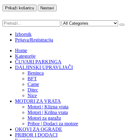
Prikaži košaricu
Nastavi
Izbornik
Prijava/Registracija
Home
Kategorije
ČUVARI PARKINGA
DALJINSKI UPRAVLJAČI
Beninca
BFT
Came
Ditec
Nice
MOTORI ZA VRATA
Motori | Klizna vrata
Motori | Krilna vrata
Motori za garažu
Pribor | Dodaci za motore
OKOVI ZA OGRADE
PRIBOR I DODACI