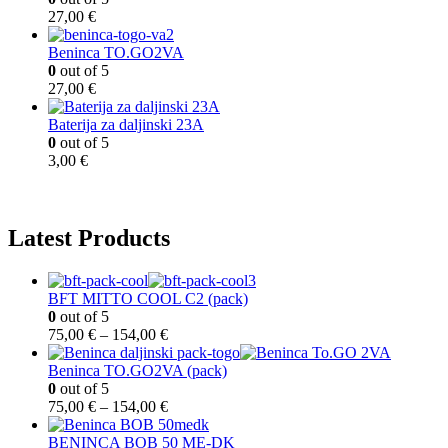
,
o
27,00
€
0
d
0
7
Beninca TO.GO2VA
5
0
out of 5
€
,
27,00
€
d
0
o
0
Baterija za daljinski 23A
1
0
out of 5
5
€
3,00
€
4
d
,
o
0
1
0
5
Latest Products
4
€
,
0
0
BFT MITTO COOL C2 (pack)
0
out of 5
€
R
75,00
€
–
154,00
€
a
s
Beninca TO.GO2VA (pack)
p
0
out of 5
o
R
75,00
€
–
154,00
€
n
a
c
s
BENINCA BOB 50 ME-DK